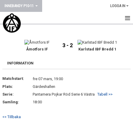
INNEBANDY P10-11
LOGGA IN
HEM
NYHETER
3 - 2
Åmotfors IF
Karlstad IBF Bredd 1
KALENDER
INFORMATION
MATCHER
Matchstart:
fre 07 mars, 19:00
TRUPPEN
Plats:
Gärdeshallen
BILDGALLERI
Serie:
Pantamera Pojkar Röd Serie 6 Västra
Tabell >>
Samling:
18:00
DOKUMENT
<< Tillbaka
KONTAKT