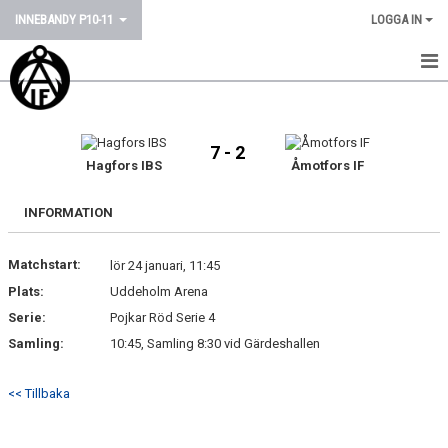
INNEBANDY P10-11
LOGGA IN
HEM
NYHETER
7 - 2
Hagfors IBS
Åmotfors IF
KALENDER
INFORMATION
MATCHER
Matchstart:
lör 24 januari, 11:45
TRUPPEN
Plats:
Uddeholm Arena
BILDGALLERI
Serie:
Pojkar Röd Serie 4
Samling:
10:45, Samling 8:30 vid Gärdeshallen
DOKUMENT
<< Tillbaka
KONTAKT