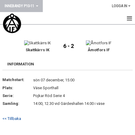
INNEBANDY P10-11
LOGGA IN
HEM
NYHETER
6 - 2
Skattkärrs IK
Åmotfors IF
KALENDER
INFORMATION
MATCHER
Matchstart:
sön 07 december, 15:00
TRUPPEN
Plats:
Väse Sporthall
BILDGALLERI
Serie:
Pojkar Röd Serie 4
Samling:
14:00, 12.30 vid Gärdeshallen 14.00 i väse
DOKUMENT
<< Tillbaka
KONTAKT