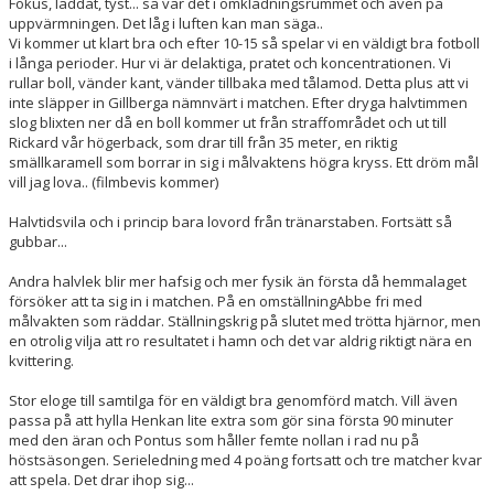
Fokus, laddat, tyst... så var det i omklädningsrummet och även på
uppvärmningen. Det låg i luften kan man säga..
Vi kommer ut klart bra och efter 10-15 så spelar vi en väldigt bra fotboll
i långa perioder. Hur vi är delaktiga, pratet och koncentrationen. Vi
rullar boll, vänder kant, vänder tillbaka med tålamod. Detta plus att vi
inte släpper in Gillberga nämnvärt i matchen. Efter dryga halvtimmen
slog blixten ner då en boll kommer ut från straffområdet och ut till
Rickard vår högerback, som drar till från 35 meter, en riktig
smällkaramell som borrar in sig i målvaktens högra kryss. Ett dröm mål
vill jag lova.. (filmbevis kommer)
Halvtidsvila och i princip bara lovord från tränarstaben. Fortsätt så
gubbar...
Andra halvlek blir mer hafsig och mer fysik än första då hemmalaget
försöker att ta sig in i matchen. På en omställningAbbe fri med
målvakten som räddar. Ställningskrig på slutet med trötta hjärnor, men
en otrolig vilja att ro resultatet i hamn och det var aldrig riktigt nära en
kvittering.
Stor eloge till samtilga för en väldigt bra genomförd match. Vill även
passa på att hylla Henkan lite extra som gör sina första 90 minuter
med den äran och Pontus som håller femte nollan i rad nu på
höstsäsongen. Serieledning med 4 poäng fortsatt och tre matcher kvar
att spela. Det drar ihop sig...