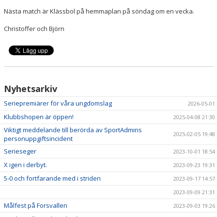
Nästa match är Klässbol på hemmaplan på söndag om en vecka.
Christoffer och Björn
Nyhetsarkiv
Seriepremiärer för våra ungdomslag
2026-05-01
Klubbshopen är öppen!
2025-04-08 21:30
Viktigt meddelande till berörda av SportAdmins
2025-02-05 19:48
personuppgiftsincident
Serieseger
2023-10-01 18:54
X igen i derbyt.
2023-09-23 19:31
5-0 och fortfarande med i striden
2023-09-17 14:57
2023-09-09 21:31
Målfest på Forsvallen
2023-09-03 19:26