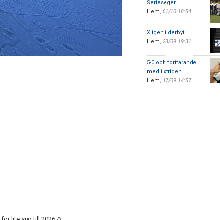
Serieseger
Hem
,
01/10 18:54
X igen i derbyt.
Hem
,
23/09 19:31
5-0 och fortfarande
med i striden
Hem
,
17/09 14:57
ör lite snö till 2026 ⛄️