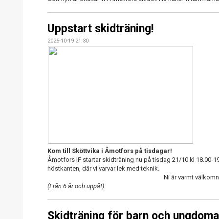
Uppstart skidträning!
2025-10-19 21:30
Kom till Sköttvika i Åmotfors på tisdagar!
Åmotfors IF startar skidträning nu på tisdag 21/10 kl 18.00-1
höstkanten, där vi varvar lek med teknik.
Ni är varmt välkomn
(Från 6 år och uppåt)
Skidträning för barn och ungdoma