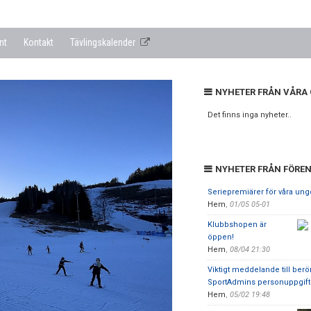
nt
Kontakt
Tävlingskalender
NYHETER FRÅN VÅRA
Det finns inga nyheter..
NYHETER FRÅN FÖRE
Seriepremiärer för våra un
Hem
,
01/05 05-01
Klubbshopen är
öppen!
Hem
,
08/04 21:30
Viktigt meddelande till berö
SportAdmins personuppgift
Hem
,
05/02 19:48