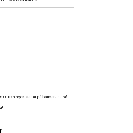
9.00. Träningen startar på barmark nu på
a!
r