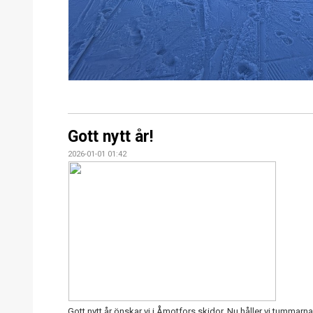
Gott nytt år!
2026-01-01 01:42
Gott nytt år önskar vi i Åmotfors skidor. Nu håller vi tummarna f