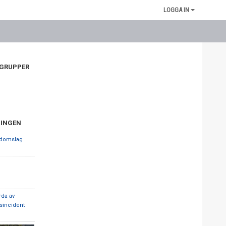
LOGGA IN
 GRUPPER
NINGEN
gdomslag
rda av
sincident