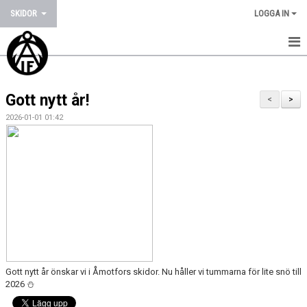
SKIDOR
LOGGA IN
HEM
Gott nytt år!
NYHETER
<
>
2026-01-01 01:42
KALENDER
BILDGALLERI
DOKUMENT
KONTAKT
TÄVLINGSKALENDER
Gott nytt år önskar vi i Åmotfors skidor. Nu håller vi tummarna för lite snö till
2026 ⛄️